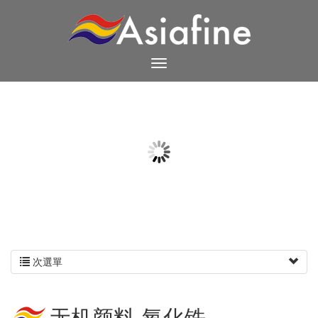
次選單
无机颜料-氧化铁